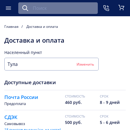
Найти запчасть для мобильного устройства
ть
Меню
Кор
Главная
Доставка и оплата
Доставка и оплата
Населенный пункт
Изменить
Доступные доставки
Почта России
CТОИМОСТЬ
CРОК
460 руб.
8 - 9 дней
Предоплата
СДЭК
CТОИМОСТЬ
CРОК
500 руб.
5 - 6 дней
Самовывоз
18 пунктов выдачи (см. на карте)