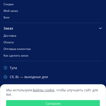
Скидки
Мой заказ
Блог
Заказ
Доставка
Оплата
Оптовым клиентам
Как сделать заказ
Тула
Cб, Вс — выходные дни
Мы используем
файлы cookie
, чтобы улучшить сайт для
вас
Сбербанк
Mastercard
Visa
Яндекс.Деньги
Qiwi
Согласен
© 2016 — 2026 Все права зарегистрированы ООО «ФиксМобайл»