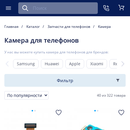
Найти запчасть для мобильного устройства
ть
Меню
Кор
Главная
Каталог
Запчасти для телефонов
Камера
Камера для телефонов
У нас вы можете купить камера для телефонов для брендов:
Samsung
Huawei
Apple
Xiaomi
Realme
Фильтр
40
из
322 товара
Сортировка