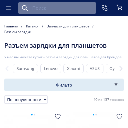
Найти запчасть для мобильного устройства
ть
Меню
Кор
Главная
Каталог
Запчасти для планшетов
Разъем зарядки
Разъем зарядки для планшетов
У нас вы можете купить разъем зарядки для планшетов для брендов:
Samsung
Lenovo
Xiaomi
ASUS
Oysters
Фильтр
40
из
137 товаров
Сортировка