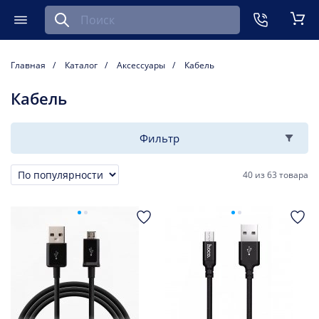
Найти запчасть для мобильного устройства
ть
Меню
Кор
Главная
Каталог
Аксессуары
Кабель
Кабель
Фильтр
40
из
63 товара
Сортировка