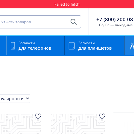
Failed to fetch
Гарантия
Пункты выда
сть для мобильного устройства
+7 (800) 200-08
Найти
Cб, Вс — выходные
Запчасти
Запчасти
Для телефонов
Для планшетов
ровка