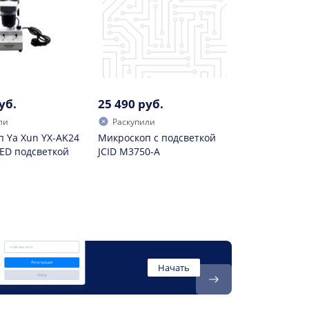
уб.
25 490 руб.
ли
Раскупили
 Ya Xun YX-AK24
Микроскоп с подсветкой
LED подсветкой
JCID M3750-A
Начать