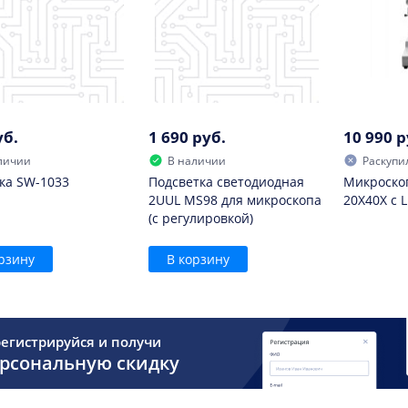
уб.
1 690 руб.
10 990 р
личии
В наличии
Раскупи
ка SW-1033
Подсветка светодиодная
Микроскоп
2UUL MS98 для микроскопа
20X40X с 
(с регулировкой)
рзину
В корзину
егистрируйся и получи
рсональную скидку