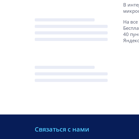
В инте
микрос
На все
Беспла
40 пун
Яндекс
Связаться с нами