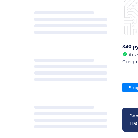
340 р
В на
Отверт
В ко
Зар
пе