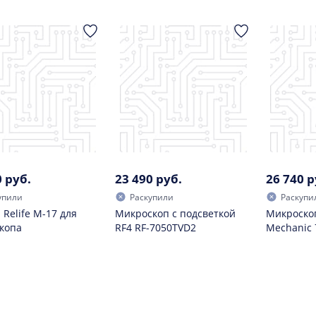
0 руб.
23 490 руб.
26 740 р
упили
Раскупили
Раскупи
Relife M-17 для
Микроскоп с подсветкой
Микроскоп
копа
RF4 RF-7050TVD2
Mechanic 