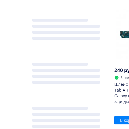
240 р
В на
Шлейф 
Tab A 1
Galaxy
зарядк
В ко