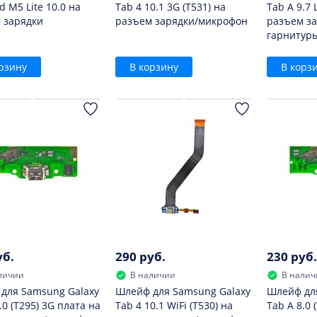
 M5 Lite 10.0 на
Tab 4 10.1 3G (T531) на
Tab A 9.7 
 зарядки
разъем зарядки/микрофон
разъем з
гарнитур
рзину
В корзину
В корз
уб.
290 руб.
230 руб.
личии
В наличии
В налич
для Samsung Galaxy
Шлейф для Samsung Galaxy
Шлейф дл
.0 (T295) 3G плата на
Tab 4 10.1 WiFi (T530) на
Tab A 8.0 