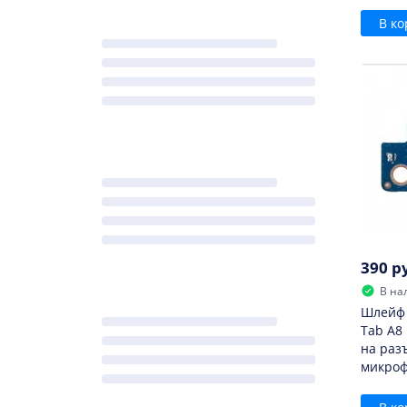
В ко
390 р
В на
Шлейф 
Tab A8 
на раз
микро