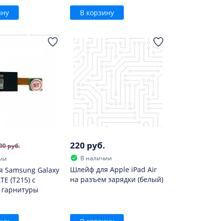
ину
В корзину
220 руб.
90 руб.
В наличии
ии
Шлейф для Apple iPad Air
я Samsung Galaxy
на разъем зарядки (белый)
TE (T215) с
 гарнитуры