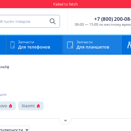
Гарантия
Пункты выда
сть для мобильного устройства
+7 (800) 200-08
Найти
06:00 — 15:00 по местному вре
Запчасти
Запчасти
Для телефонов
Для планшетов
лейф
дов:
novo
Xiaomi
Показать ещё