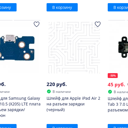
рзину
В корзину
В корз
-50%
уб.
220 руб.
45 руб.
личии
В наличии
В налич
для Samsung Galaxy
Шлейф для Apple iPad Air 2
Шлейф дл
10.5 (X205) LTE плата
на разъем зарядки
Tab 3 7.0 L
ъем зарядки/
(черный)
разъемом
фон