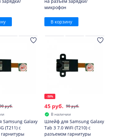
 зарядки/
на разъем зарядки/
микрофон
ину
В корзину
-50%
45 руб.
90 руб.
90 руб.
ии
В наличии
я Samsung Galaxy
Шлейф для Samsung Galaxy
3G (T211) с
Tab 3 7.0 WiFi (T210) с
 гарнитуры
разъемом гарнитуры