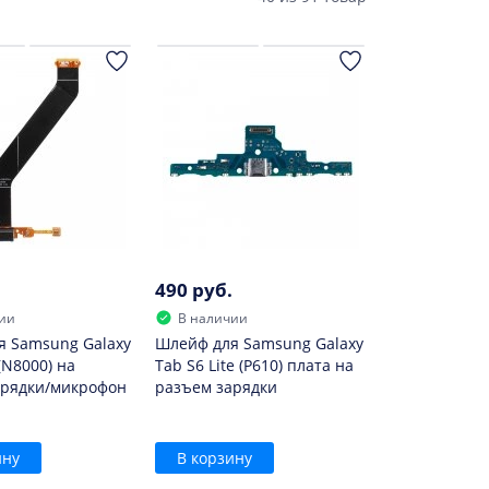
490 руб.
ии
В наличии
я Samsung Galaxy
Шлейф для Samsung Galaxy
(N8000) на
Tab S6 Lite (P610) плата на
арядки/микрофон
разъем зарядки
ину
В корзину