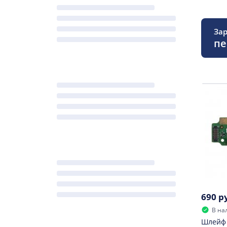
Зар
пе
690 р
В на
Шлейф 