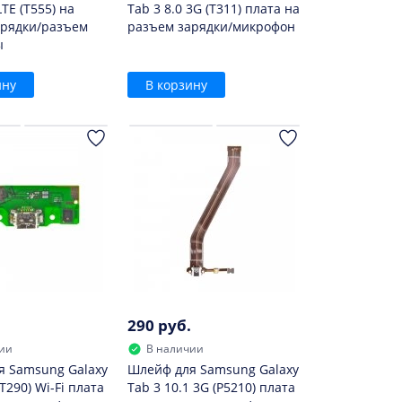
LTE (T555) на
Tab 3 8.0 3G (T311) плата на
арядки/разъем
разъем зарядки/микрофон
ы
ину
В корзину
290 руб.
ии
В наличии
я Samsung Galaxy
Шлейф для Samsung Galaxy
(T290) Wi-Fi плата
Tab 3 10.1 3G (P5210) плата