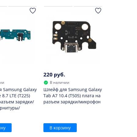
220 руб.
ии
В наличии
я Samsung Galaxy
Шлейф для Samsung Galaxy
 8.7 LTE (T225)
Tab A7 10.4 (T505) плата на
разъем зарядки/
разъем зарядки/микрофон
арнитуры/
ину
В корзину