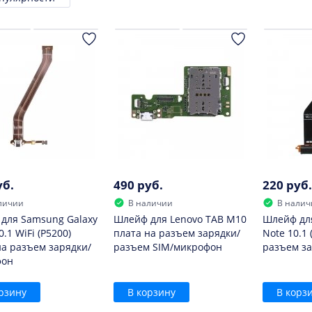
ровка
уб.
490 руб.
220 руб.
личии
В наличии
В налич
для Samsung Galaxy
Шлейф для Lenovo TAB M10
Шлейф дл
0.1 WiFi (P5200)
плата на разъем зарядки/
Note 10.1 
на разъем зарядки/
разъем SIM/микрофон
разъем з
фон
рзину
В корзину
В корз