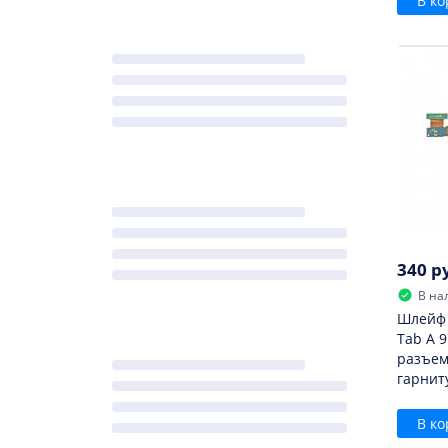
В ко
340 р
В на
Шлейф 
Tab A 9
разъем
гарнит
В ко