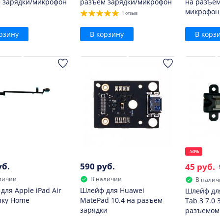
 зарядки/микрофон
разъем зарядки/микрофон
на разъем
микрофон
1 отзыв
рзину
В корзину
В корз
-50%
уб.
590 руб.
45 руб.
личии
В наличии
В налич
для Apple iPad Air
Шлейф для Huawei
Шлейф дл
пку Home
MatePad 10.4 на разъем
Tab 3 7.0 
зарядки
разъемом