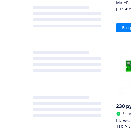
MatePad
разъем
В ко
230 р
В на
Шлейф 
Tab A 8