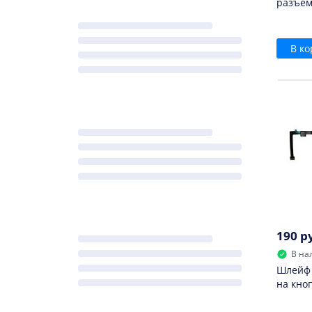
разъем
В ко
190 р
В на
Шлейф 
на кно