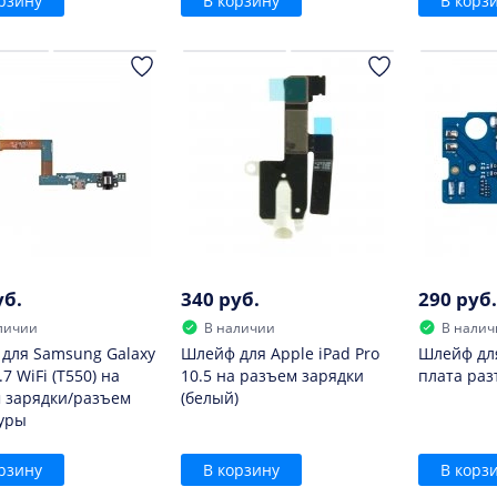
рзину
В корзину
В корз
уб.
340 руб.
290 руб.
личии
В наличии
В налич
для Samsung Galaxy
Шлейф для Apple iPad Pro
Шлейф для
.7 WiFi (T550) на
10.5 на разъем зарядки
плата раз
 зарядки/разъем
(белый)
уры
рзину
В корзину
В корз