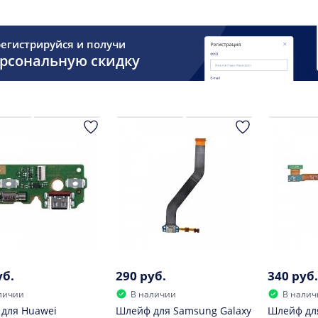
егистрируйся и получи
рсональную скидку
уб.
290 руб.
340 руб.
личии
В наличии
В налич
для Huawei
Шлейф для Samsung Galaxy
Шлейф дл