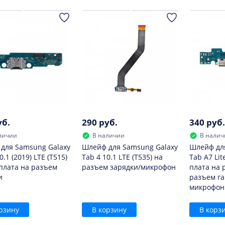
уб.
290 руб.
340 руб.
личии
В наличии
В налич
для Samsung Galaxy
Шлейф для Samsung Galaxy
Шлейф дл
0.1 (2019) LTE (T515)
Tab 4 10.1 LTE (T535) на
Tab A7 Lite
 плата на разъем
разъем зарядки/микрофон
плата на 
и
разъем г
микрофон
рзину
В корзину
В корз