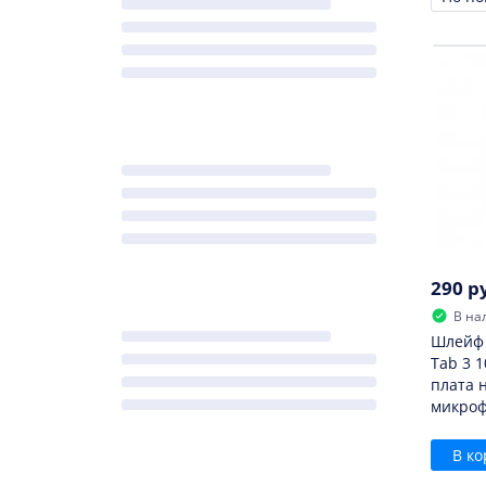
Сорти
290 р
В на
Шлейф 
Tab 3 1
плата 
микро
В ко