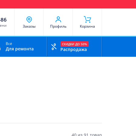
чи
Доставка и оплата
Скидки
Отзывы
Контакты
-86
мени
Заказы
Профиль
Корзина
Всё
СКИДКИ ДО 50%
Для ремонта
Распродажа
40
из
91 товар