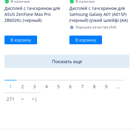
В наличии
В наличии
Дисплей с тачскрином для
Дисплей с тачскрином для
ASUS ZenFone Max Pro
Samsung Galaxy A01 (A015F)
ZB602KL (черный)
(черный) (узкий шлейф) (AA)
Хорошее качество (AA)
В корзину
В корзину
Показать еще
1
2
3
4
5
6
7
8
9
...
271
>
>|