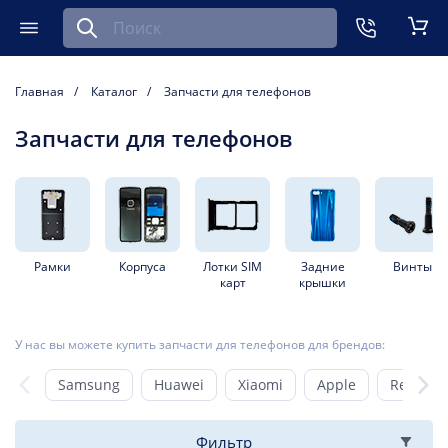
Найти запчасть для мобильного устройства
ть
Меню
Кор
Главная
Каталог
Запчасти для телефонов
Запчасти для телефонов
Рамки
Корпуса
Лотки SIM
Задние
Винты
карт
крышки
У нас вы можете купить запчасти для телефонов для брендов:
Samsung
Huawei
Xiaomi
Apple
Realme
Фильтр