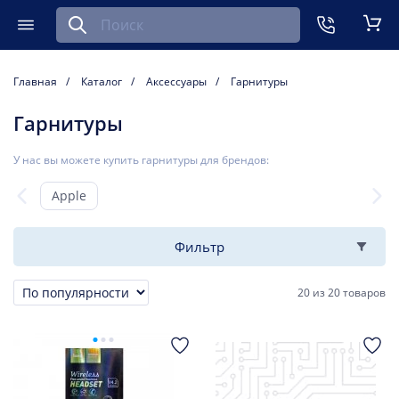
Найти запчасть для мобильного устройства
ть
Меню
Кор
Главная
Каталог
Аксессуары
Гарнитуры
Гарнитуры
У нас вы можете купить гарнитуры для брендов:
Apple
Фильтр
20
из
20 товаров
Сортировка