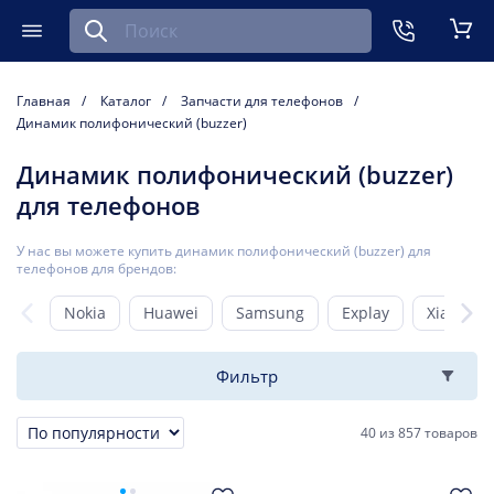
Найти запчасть для мобильного устройства
ть
Меню
Кор
Главная
Каталог
Запчасти для телефонов
Динамик полифонический (buzzer)
Динамик полифонический (buzzer)
для телефонов
У нас вы можете купить динамик полифонический (buzzer) для
телефонов для брендов:
Nokia
Huawei
Samsung
Explay
Xiaomi
Фильтр
40
из
857 товаров
Сортировка