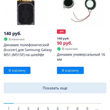
-36%
140 руб.
140 руб.
В наличии
90 руб.
Динамик полифонический
В наличии
(buzzer) для Samsung Galaxy
Динамик универсальный 16
M51 (M515F) на шлейфе
мм
В корзину
В корзину
Показать еще
1
2
3
4
5
6
7
8
9
...