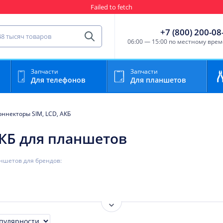
Гарантия
Пункты выда
сть для мобильного устройства
+7 (800) 200-08
Найти
06:00 — 15:00 по местному вре
Запчасти
Запчасти
Для телефонов
Для планшетов
оннекторы SIM, LCD, АКБ
АКБ для планшетов
аншетов для брендов:
Показать ещё