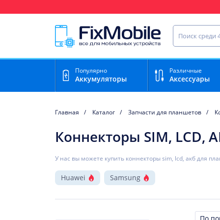
Ваш регион доставки:
Тула
Найти запча
Популярно
Различные
Аккумуляторы
Аксессуары
Главная
Каталог
Запчасти для планшетов
К
Коннекторы SIM, LCD, 
У нас вы можете купить коннекторы sim, lcd, акб для пл
Huawei
Samsung