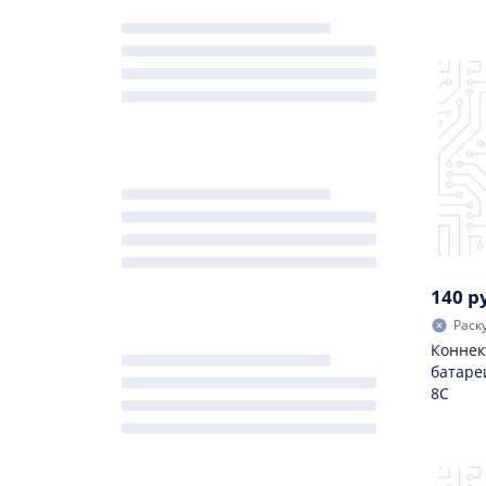
140 р
Раск
Коннек
батаре
8C