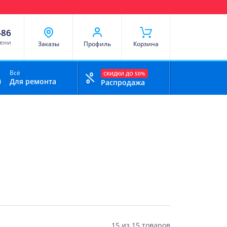
чи
Доставка и оплата
Скидки
Отзывы
Контакты
-86
мени
Заказы
Профиль
Корзина
Всё
СКИДКИ ДО 50%
Для ремонта
Распродажа
15
из
15 товаров