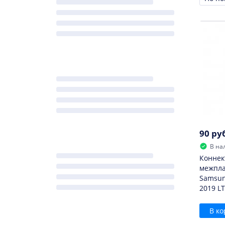
Сорти
90 ру
В на
Коннек
межпла
Samsun
2019 LT
В ко