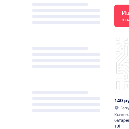
Ищ
в н
140 р
Раск
Коннек
батаре
10i