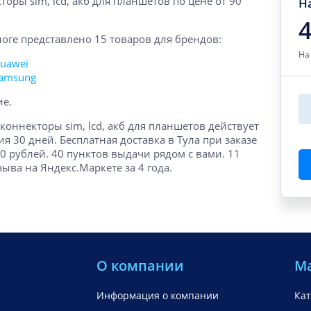
торы sim, lcd, акб для планшетов по цене от 90
Н
4
логе представлено 15 товаров для брендов:
На
uawei
amsung
ие.
 коннекторы sim, lcd, акб для планшетов действует
ия 30 дней. Бесплатная доставка в Тула при заказе
00 рублей. 40 пунктов выдачи рядом с вами. 11
зыва на Яндекс.Маркете за 4 года.
О компании
М
Информация о компании
Кат