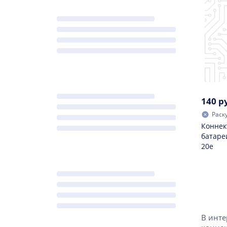
140 р
Раск
Коннек
батаре
20e
В инте