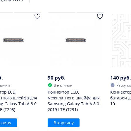
ровка
б.
90 руб.
140 руб.
личии
В наличии
Раскупи
тор LCD,
Коннектор LCD,
Коннектор
тного шлейфа для
межплатного шлейфа для
батареи д
g Galaxy Tab A 8.0
Samsung Galaxy Tab A 8.0
10
E (T295)
2019 LTE (T291)
рзину
В корзину