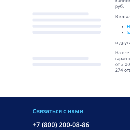
коннек
руб.
В ката
H
S
и друг
На все
гарант
от 3 0
274 от
Связаться с нами
+7 (800) 200-08-86