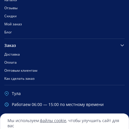
Отзывы
Скидки
Мой заказ
Блог
Заказ
Доставка
Оплата
Оптовым клиентам
Как сделать заказ
Тула
Работаем 06:00 — 15:00 по местному времени
Мы используем
файлы cookie
, чтобы улучшить сайт для
вас
Сбербанк
Mastercard
Visa
Яндекс.Деньги
Qiwi