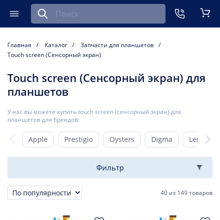
Найти запчасть для мобильного устройства
ть
Меню
Кор
Главная
Каталог
Запчасти для планшетов
Touch screen (Сенсорный экран)
Touch screen (Сенсорный экран) для
планшетов
У нас вы можете купить touch screen (сенсорный экран) для
планшетов для брендов:
Apple
Prestigio
Oysters
Digma
Lenovo
Фильтр
40
из
149 товаров
Сортировка